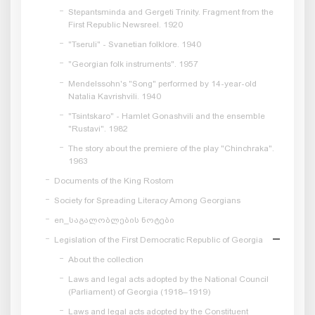
Stepantsminda and Gergeti Trinity. Fragment from the
First Republic Newsreel. 1920
"Tseruli" - Svanetian folklore. 1940
"Georgian folk instruments". 1957
Mendelssohn's "Song" performed by 14-year-old
Natalia Kavrishvili. 1940
"Tsintskaro" - Hamlet Gonashvili and the ensemble
"Rustavi". 1982
The story about the premiere of the play "Chinchraka".
1963
Documents of the King Rostom
Society for Spreading Literacy Among Georgians
en_საგალობლების ნოტები
Legislation of the First Democratic Republic of Georgia
About the collection
Laws and legal acts adopted by the National Council
(Parliament) of Georgia (1918–1919)
Laws and legal acts adopted by the Constituent