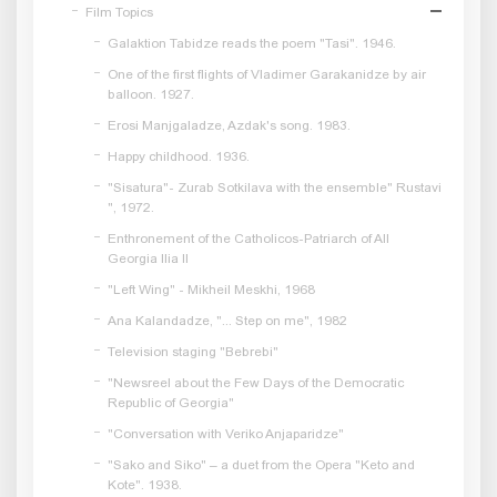
Film Topics
Galaktion Tabidze reads the poem "Tasi". 1946.
One of the first flights of Vladimer Garakanidze by air
balloon. 1927.
Erosi Manjgaladze, Azdak's song. 1983.
Happy childhood. 1936.
"Sisatura"- Zurab Sotkilava with the ensemble" Rustavi
", 1972.
Enthronement of the Catholicos-Patriarch of All
Georgia Ilia II
"Left Wing" - Mikheil Meskhi, 1968
Ana Kalandadze, "... Step on me", 1982
Television staging "Bebrebi"
"Newsreel about the Few Days of the Democratic
Republic of Georgia"
"Conversation with Veriko Anjaparidze"
"Sako and Siko" – a duet from the Opera "Keto and
Kote". 1938.