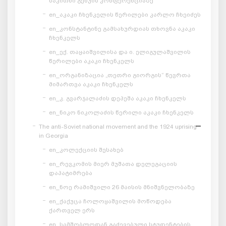
საკითხი გენუის კონფერენციაზე“
en_აკაკი ჩხენკელის წერილები კარლო ჩხეიძეს
en_კონსტანტინე გამსახურდიას თხოვნა აკაკი
ჩხენკელს
en_ექ. თაყაიშვილისა და ი. ელიგულაშვილის
წერილები აკაკი ჩხენკელს
en_ორგანიზაცია „თეთრი გიორგის“ წევრთა
მიმართვა აკაკი ჩხენკელს
en_კ. გვარჯალაძის დეპეშა აკაკი ჩხენკელს
en_ნიკო ნიკოლაძის წერილი აკაკი ჩხენკელს
The anti-Soviet national movement and the 1924 uprising
in Georgia
en_კოლექციის შესახებ
en_რევკომის მიერ მუშათა დელეგაციის
დაპატიმრება
en_ნოე რამიშვილი 26 მაისის მნიშვნელობაზე
en_ქაქუცა ჩოლოყაშვილის მოწოდება
ქართველ ერს
en_სამშობლოდან გაძევებული სტუდენტების