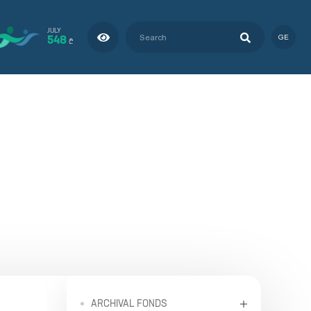
JULY
548
GE
₾
ARCHIVAL FONDS