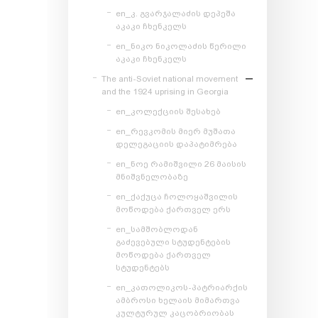
en_კ. გვარჯალაძის დეპეშა
აკაკი ჩხენკელს
en_ნიკო ნიკოლაძის წერილი
აკაკი ჩხენკელს
The anti-Soviet national movement
and the 1924 uprising in Georgia
en_კოლექციის შესახებ
en_რევკომის მიერ მუშათა
დელეგაციის დაპატიმრება
en_ნოე რამიშვილი 26 მაისის
მნიშვნელობაზე
en_ქაქუცა ჩოლოყაშვილის
მოწოდება ქართველ ერს
en_სამშობლოდან
გაძევებული სტუდენტების
მოწოდება ქართველ
სტუდენტებს
en_კათოლიკოს-პატრიარქის
ამბროსი ხელაის მიმართვა
კულტურულ კაცობრიობას