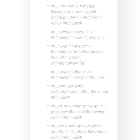
en_პარიზის ქართველ
სტუდენტთა კომიტეტის
თავმჯდომარის მიმართვა
აკაკი ჩხენკელს
en_ვალიკო ჯუღელის
წერილები აკაკი ჩხენკელს
en_აკაკი ჩხენკელის
მოხსენება „საქართველოს
საკითხი გენუის
კონფერენციაზე“
en_აკაკი ჩხენკელის
წერილები კარლო ჩხეიძეს
en_კონსტანტინე
გამსახურდიას თხოვნა აკაკი
ჩხენკელს
en_ექ. თაყაიშვილისა და ი.
ელიგულაშვილის წერილები
აკაკი ჩხენკელს
en_ორგანიზაცია „თეთრი
გიორგის“ წევრთა მიმართვა
აკაკი ჩხენკელს