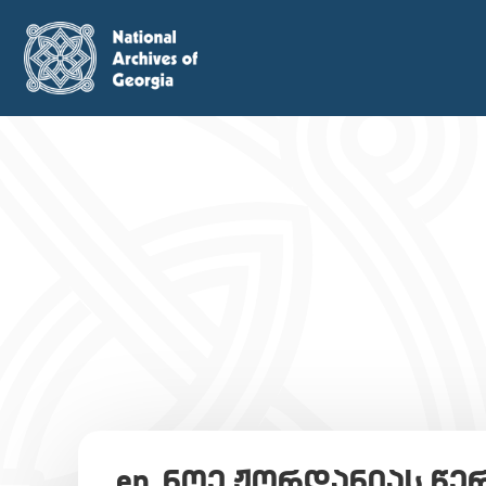
en_ნოე ჟორდანიას წე