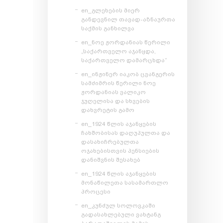
en_გლეხების მიერ
განდევნილ თავად-აზნაურთა
საქმის განხილვა
en_ნოე ჟორდანიას წერილი
„საქართველო აჯანყდა,
საქართველო დამარცხდა“
en_ინჟინერ იაკობ ცვანგერის
სამძიმრის წერილი ნოე
ჟორდანიას ვალიკო
ჯუღელისა და სხვების
დახვრეტის გამო
en_1924 წლის აჯანყების
ჩახშობისას დაღუპულთა და
დასახიჩრებულთა
ოჯახებისთვის პენსიების
დანიშვნის შესახებ
en_1924 წლის აჯანყების
მონაწილეთა სასამართლო
პროცესი
en_კუნძულ სოლოვკაში
გადასახლებული ვახტანგ