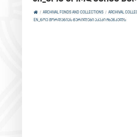
ARCHIVAL FONDS AND COLLECTIONS
ARCHIVAL COLLE
EN_ᲜᲝᲔ ᲟᲝᲠᲓᲐᲜᲘᲐᲡ ᲬᲔᲠᲘᲚᲔᲑᲘ ᲐᲙᲐᲙᲘ ᲩᲮᲔᲜᲙᲔᲚᲡ