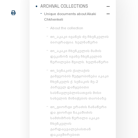
ARCHIVAL COLLECTIONS
Unique documents about Akaki
Chkhenkeli
About the collection
en_აკაკი ივანეს ძე ჩხენკელის
ბიოგრაფია. ხელნაწერი
en_აკაკი ჩხენკელის მამის
დეკანოზ ივანე ჩხენკელის
წერილები შვილს. ხელნაწერი
en_სენაკის ქალაქის
გამგეობის შეტყობინება აკაკი
ჩხენკელს ქ. სენაკის მე-2
პირველ დაწყებითი
სასწავლებლისათვის მისი
სახელის მინიჭების თაობაზე
en_გიორგი ერაძის ჩანაწერი
და გიორგი ნაკაშიძის
სამძიმრის წერილი აკაკი
ჩხენკელის
გარდაცვალებასთან
დაკავშირებით