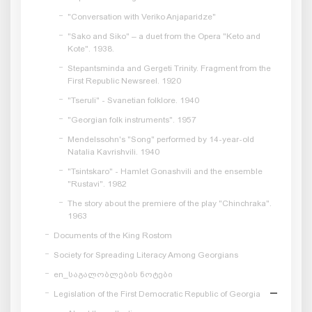
"Conversation with Veriko Anjaparidze"
"Sako and Siko" – a duet from the Opera "Keto and
Kote". 1938.
Stepantsminda and Gergeti Trinity. Fragment from the
First Republic Newsreel. 1920
"Tseruli" - Svanetian folklore. 1940
"Georgian folk instruments". 1957
Mendelssohn's "Song" performed by 14-year-old
Natalia Kavrishvili. 1940
"Tsintskaro" - Hamlet Gonashvili and the ensemble
"Rustavi". 1982
The story about the premiere of the play "Chinchraka".
1963
Documents of the King Rostom
Society for Spreading Literacy Among Georgians
en_საგალობლების ნოტები
Legislation of the First Democratic Republic of Georgia