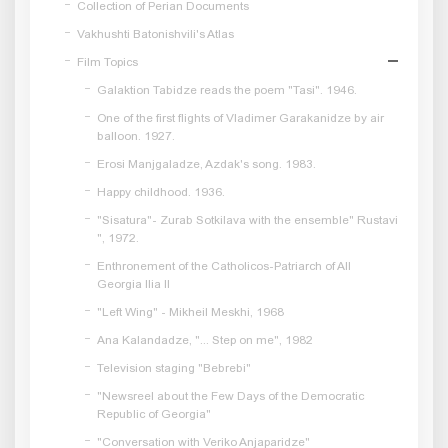
Collection of Perian Documents
Vakhushti Batonishvili's Atlas
Film Topics
Galaktion Tabidze reads the poem "Tasi". 1946.
One of the first flights of Vladimer Garakanidze by air
balloon. 1927.
Erosi Manjgaladze, Azdak's song. 1983.
Happy childhood. 1936.
"Sisatura"- Zurab Sotkilava with the ensemble" Rustavi
", 1972.
Enthronement of the Catholicos-Patriarch of All
Georgia Ilia II
"Left Wing" - Mikheil Meskhi, 1968
Ana Kalandadze, "... Step on me", 1982
Television staging "Bebrebi"
"Newsreel about the Few Days of the Democratic
Republic of Georgia"
"Conversation with Veriko Anjaparidze"