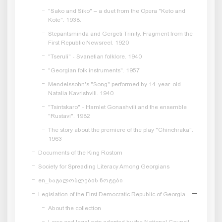
"Sako and Siko" – a duet from the Opera "Keto and
Kote". 1938.
Stepantsminda and Gergeti Trinity. Fragment from the
First Republic Newsreel. 1920
"Tseruli" - Svanetian folklore. 1940
"Georgian folk instruments". 1957
Mendelssohn's "Song" performed by 14-year-old
Natalia Kavrishvili. 1940
"Tsintskaro" - Hamlet Gonashvili and the ensemble
"Rustavi". 1982
The story about the premiere of the play "Chinchraka".
1963
Documents of the King Rostom
Society for Spreading Literacy Among Georgians
en_საგალობლების ნოტები
Legislation of the First Democratic Republic of Georgia
About the collection
Laws and legal acts adopted by the National Council