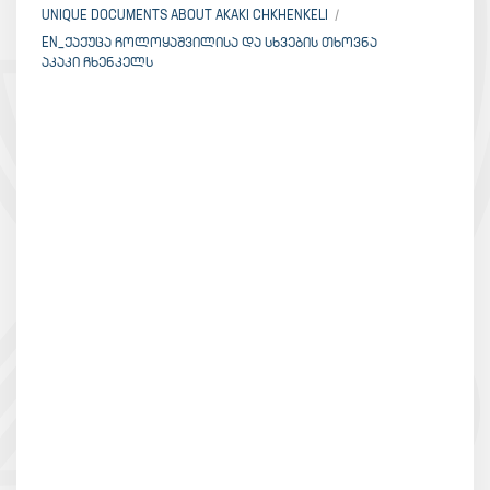
UNIQUE DOCUMENTS ABOUT AKAKI CHKHENKELI
EN_ᲥᲐᲥᲣᲪᲐ ᲩᲝᲚᲝᲧᲐᲨᲕᲘᲚᲘᲡᲐ ᲓᲐ ᲡᲮᲕᲔᲑᲘᲡ ᲗᲮᲝᲕᲜᲐ
ᲐᲙᲐᲙᲘ ᲩᲮᲔᲜᲙᲔᲚᲡ