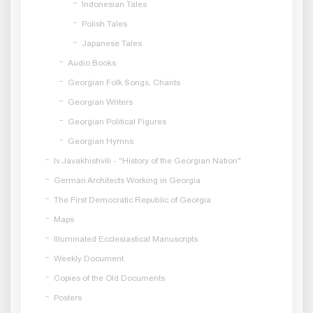
Indonesian Tales
Polish Tales
Japanese Tales
Audio Books
Georgian Folk Songs, Chants
Georgian Writers
Georgian Political Figures
Georgian Hymns
Iv.Javakhishvili - "History of the Georgian Nation"
German Architects Working in Georgia
The First Democratic Republic of Georgia
Maps
Illuminated Ecclesiastical Manuscripts
Weekly Document
Copies of the Old Documents
Posters