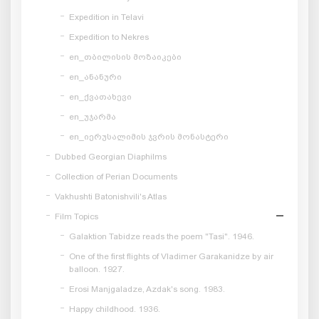
Expedition in Telavi
Expedition to Nekres
en_თბილისის მოზაიკები
en_ანანური
en_ქვათახევი
en_უჯარმა
en_იერუსალიმის ჯვრის მონასტერი
Dubbed Georgian Diaphilms
Collection of Perian Documents
Vakhushti Batonishvili's Atlas
Film Topics
Galaktion Tabidze reads the poem "Tasi". 1946.
One of the first flights of Vladimer Garakanidze by air
balloon. 1927.
Erosi Manjgaladze, Azdak's song. 1983.
Happy childhood. 1936.