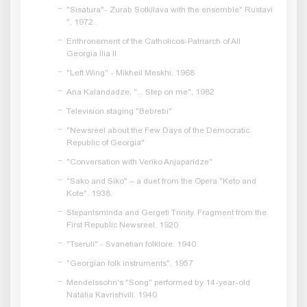
"Sisatura"- Zurab Sotkilava with the ensemble" Rustavi
", 1972.
Enthronement of the Catholicos-Patriarch of All
Georgia Ilia II
"Left Wing" - Mikheil Meskhi, 1968
Ana Kalandadze, "... Step on me", 1982
Television staging "Bebrebi"
"Newsreel about the Few Days of the Democratic
Republic of Georgia"
"Conversation with Veriko Anjaparidze"
"Sako and Siko" – a duet from the Opera "Keto and
Kote". 1938.
Stepantsminda and Gergeti Trinity. Fragment from the
First Republic Newsreel. 1920
"Tseruli" - Svanetian folklore. 1940
"Georgian folk instruments". 1957
Mendelssohn's "Song" performed by 14-year-old
Natalia Kavrishvili. 1940