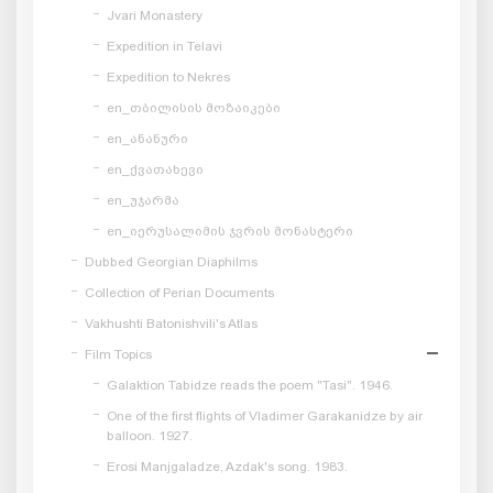
Jvari Monastery
Expedition in Telavi
Expedition to Nekres
en_თბილისის მოზაიკები
en_ანანური
en_ქვათახევი
en_უჯარმა
en_იერუსალიმის ჯვრის მონასტერი
Dubbed Georgian Diaphilms
Collection of Perian Documents
Vakhushti Batonishvili's Atlas
Film Topics
Galaktion Tabidze reads the poem "Tasi". 1946.
One of the first flights of Vladimer Garakanidze by air
balloon. 1927.
Erosi Manjgaladze, Azdak's song. 1983.