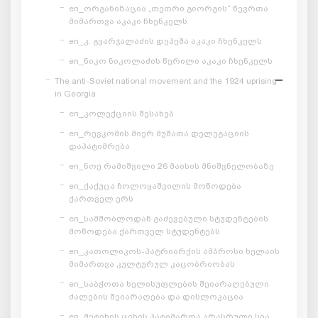
en_ორგანიზაცია „თეთრი გიორგის“ წევრთა
მიმართვა აკაკი ჩხენკელს
en_კ. გვარჯალაძის დეპეშა აკაკი ჩხენკელს
en_ნიკო ნიკოლაძის წერილი აკაკი ჩხენკელს
The anti-Soviet national movement and the 1924 uprising
in Georgia
en_კოლექციის შესახებ
en_რევკომის მიერ მუშათა დელეგაციის
დაპატიმრება
en_ნოე რამიშვილი 26 მაისის მნიშვნელობაზე
en_ქაქუცა ჩოლოყაშვილის მოწოდება
ქართველ ერს
en_სამშობლოდან გაძევებული სტუდენტების
მოწოდება ქართველ სტუდენტებს
en_კათოლიკოს-პატრიარქის ამბროსი ხელაის
მიმართვა კულტურულ კაცობრიობას
en_საბჭოთა ხელისუფლების შეიარაღებული
ძალების შეიარაღება და დისლოკაცია
en_მეტეხის ციხის პატიმართა არასრული სია