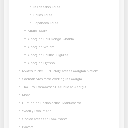
Indonesian Tales
Polish Tales
Japanese Tales
Audio Books
Georgian Folk Songs, Chants
Georgian Writers
Georgian Political Figures
Georgian Hymns
Iv.Javakhishvili - "History of the Georgian Nation"
German Architects Working in Georgia
The First Democratic Republic of Georgia
Maps
Illuminated Ecclesiastical Manuscripts
Weekly Document
Copies of the Old Documents
Posters