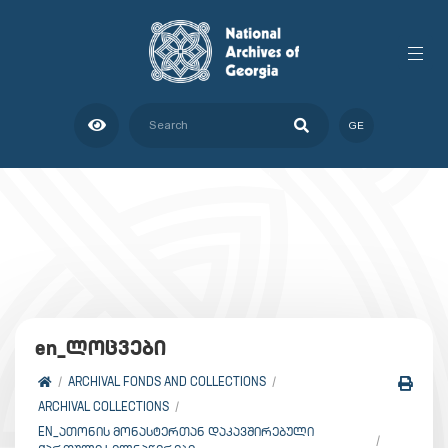
GE
en_ლოცვები
ARCHIVAL FONDS AND COLLECTIONS
ARCHIVAL COLLECTIONS
EN_ᲐᲗᲝᲜᲘᲡ ᲛᲝᲜᲐᲡᲢᲔᲠᲗᲐᲜ ᲓᲐᲙᲐᲕᲨᲘᲠᲔᲑᲣᲚᲘ