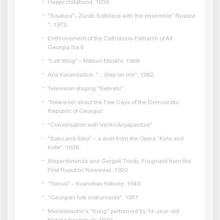
Happy childhood. 1936.
"Sisatura"- Zurab Sotkilava with the ensemble" Rustavi
", 1972.
Enthronement of the Catholicos-Patriarch of All
Georgia Ilia II
"Left Wing" - Mikheil Meskhi, 1968
Ana Kalandadze, "... Step on me", 1982
Television staging "Bebrebi"
"Newsreel about the Few Days of the Democratic
Republic of Georgia"
"Conversation with Veriko Anjaparidze"
"Sako and Siko" – a duet from the Opera "Keto and
Kote". 1938.
Stepantsminda and Gergeti Trinity. Fragment from the
First Republic Newsreel. 1920
"Tseruli" - Svanetian folklore. 1940
"Georgian folk instruments". 1957
Mendelssohn's "Song" performed by 14-year-old
Natalia Kavrishvili. 1940