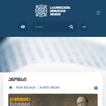
EN
ანონსი
ᲩᲕᲔᲜ ᲨᲔᲡᲐᲮᲔᲑ
ᲐᲮᲐᲚᲘ ᲐᲛᲑᲔᲑᲘ