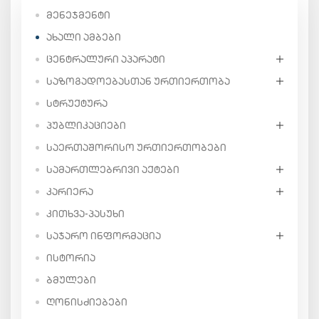
ᲛᲔᲜᲔᲯᲛᲔᲜᲢᲘ
ᲐᲮᲐᲚᲘ ᲐᲛᲑᲔᲑᲘ
ᲪᲔᲜᲢᲠᲐᲚᲣᲠᲘ ᲐᲞᲐᲠᲐᲢᲘ
ᲡᲐᲖᲝᲒᲐᲓᲝᲔᲑᲐᲡᲗᲐᲜ ᲣᲠᲗᲘᲔᲠᲗᲝᲑᲐ
ᲡᲢᲠᲣᲥᲢᲣᲠᲐ
ᲞᲣᲑᲚᲘᲙᲐᲪᲘᲔᲑᲘ
ᲡᲐᲔᲠᲗᲐᲨᲝᲠᲘᲡᲝ ᲣᲠᲗᲘᲔᲠᲗᲝᲑᲔᲑᲘ
ᲡᲐᲛᲐᲠᲗᲚᲔᲑᲠᲘᲕᲘ ᲐᲥᲢᲔᲑᲘ
ᲙᲐᲠᲘᲔᲠᲐ
ᲙᲘᲗᲮᲕᲐ-ᲞᲐᲡᲣᲮᲘ
ᲡᲐᲯᲐᲠᲝ ᲘᲜᲤᲝᲠᲛᲐᲪᲘᲐ
ᲘᲡᲢᲝᲠᲘᲐ
ᲑᲛᲣᲚᲔᲑᲘ
ᲦᲝᲜᲘᲡᲫᲘᲔᲑᲔᲑᲘ