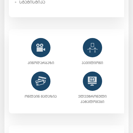
ᲡᲢᲐᲢᲘᲡᲢᲘᲙᲐ
ᲙᲘᲜᲝᲓᲐᲠᲑᲐᲖᲘ
ᲞᲐᲕᲘᲚᲘᲝᲜᲘ
ᲝᲜᲚᲐᲘᲜ ᲛᲐᲦᲐᲖᲘᲐ
ᲔᲚᲔᲥᲢᲠᲝᲜᲣᲚᲘ
ᲙᲐᲢᲐᲚᲝᲒᲔᲑᲘ