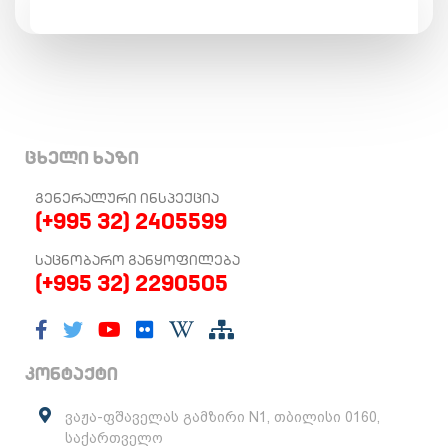
ცხელი ხაზი
ᲒᲔᲜᲔᲠᲐᲚᲣᲠᲘ ᲘᲜᲡᲞᲔᲥᲪᲘᲐ
(+995 32) 2405599
ᲡᲐᲪᲜᲝᲑᲐᲠᲝ ᲒᲐᲜᲧᲝᲤᲘᲚᲔᲑᲐ
(+995 32) 2290505
კონტაქტი
ვაჟა-ფშაველას გამზირი N1, თბილისი 0160,
საქართველო