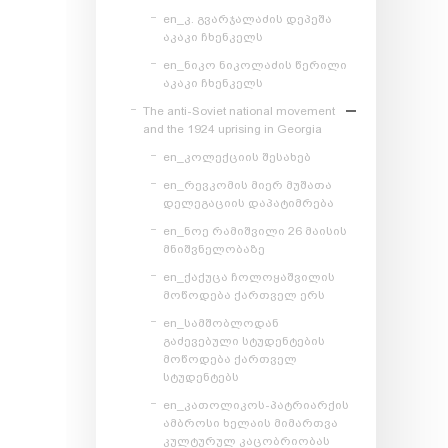
en_კ. გვარჯალაძის დეპეშა
აკაკი ჩხენკელს
en_ნიკო ნიკოლაძის წერილი
აკაკი ჩხენკელს
The anti-Soviet national movement
and the 1924 uprising in Georgia
en_კოლექციის შესახებ
en_რევკომის მიერ მუშათა
დელეგაციის დაპატიმრება
en_ნოე რამიშვილი 26 მაისის
მნიშვნელობაზე
en_ქაქუცა ჩოლოყაშვილის
მოწოდება ქართველ ერს
en_სამშობლოდან
გაძევებული სტუდენტების
მოწოდება ქართველ
სტუდენტებს
en_კათოლიკოს-პატრიარქის
ამბროსი ხელაის მიმართვა
კულტურულ კაცობრიობას