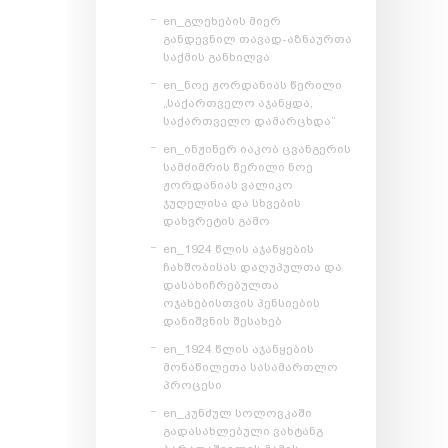
en_გლეხების მიერ
განდევნილ თავად-აზნაურთა
საქმის განხილვა
en_ნოე ჟორდანიას წერილი
„საქართველო აჯანყდა,
საქართველო დამარცხდა“
en_ინჟინერ იაკობ ცვანგერის
სამძიმრის წერილი ნოე
ჟორდანიას ვალიკო
ჯუღელისა და სხვების
დახვრეტის გამო
en_1924 წლის აჯანყების
ჩახშობისას დაღუპულთა და
დასახიჩრებულთა
ოჯახებისთვის პენსიების
დანიშვნის შესახებ
en_1924 წლის აჯანყების
მონაწილეთა სასამართლო
პროცესი
en_კუნძულ სოლოვკაში
გადასახლებული ვახტანგ