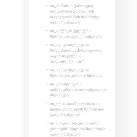
en_პარიზის ქართველ
სტუდენტთა კომიტეტის
თავმჯდომარის მიმართვა
აკაკი ჩხენკელს
en_ვალიკო ჯუღელის
წერილები აკაკი ჩხენკელს
en_აკაკი ჩხენკელის
მოხსენება „საქართველოს
საკითხი გენუის
კონფერენციაზე“
en_აკაკი ჩხენკელის
წერილები კარლო ჩხეიძეს
en_კონსტანტინე
გამსახურდიას თხოვნა აკაკი
ჩხენკელს
en_ექ. თაყაიშვილისა და ი.
ელიგულაშვილის წერილები
აკაკი ჩხენკელს
en_ორგანიზაცია „თეთრი
გიორგის“ წევრთა მიმართვა
აკაკი ჩხენკელს