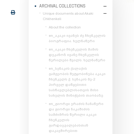
ARCHIVAL COLLECTIONS
Unique documents about Akaki
Chkhenkeli
About the collection
en_აკაკი ივანეს ძე ჩხენკელის
ბიოგრაფია. ხელნაწერი
en_აკაკი ჩხენკელის მამის
დეკანოზ ივანე ჩხენკელის
წერილები შვილს. ხელნაწერი
en_სენაკის ქალაქის
გამგეობის შეტყობინება აკაკი
ჩხენკელს ქ. სენაკის მე-2
პირველ დაწყებითი
სასწავლებლისათვის მისი
სახელის მინიჭების თაობაზე
en_გიორგი ერაძის ჩანაწერი
და გიორგი ნაკაშიძის
სამძიმრის წერილი აკაკი
ჩხენკელის
გარდაცვალებასთან
დაკავშირებით