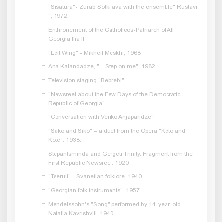
"Sisatura"- Zurab Sotkilava with the ensemble" Rustavi
", 1972.
Enthronement of the Catholicos-Patriarch of All
Georgia Ilia II
"Left Wing" - Mikheil Meskhi, 1968
Ana Kalandadze, "... Step on me", 1982
Television staging "Bebrebi"
"Newsreel about the Few Days of the Democratic
Republic of Georgia"
"Conversation with Veriko Anjaparidze"
"Sako and Siko" – a duet from the Opera "Keto and
Kote". 1938.
Stepantsminda and Gergeti Trinity. Fragment from the
First Republic Newsreel. 1920
"Tseruli" - Svanetian folklore. 1940
"Georgian folk instruments". 1957
Mendelssohn's "Song" performed by 14-year-old
Natalia Kavrishvili. 1940