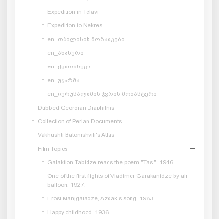
Expedition in Telavi
Expedition to Nekres
en_თბილისის მოზაიკები
en_ანანური
en_ქვათახევი
en_უჯარმა
en_იერუსალიმის ჯვრის მონასტერი
Dubbed Georgian Diaphilms
Collection of Perian Documents
Vakhushti Batonishvili's Atlas
Film Topics
Galaktion Tabidze reads the poem "Tasi". 1946.
One of the first flights of Vladimer Garakanidze by air
balloon. 1927.
Erosi Manjgaladze, Azdak's song. 1983.
Happy childhood. 1936.