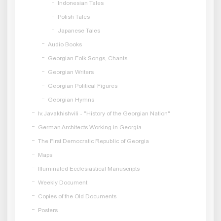
Indonesian Tales
Polish Tales
Japanese Tales
Audio Books
Georgian Folk Songs, Chants
Georgian Writers
Georgian Political Figures
Georgian Hymns
Iv.Javakhishvili - "History of the Georgian Nation"
German Architects Working in Georgia
The First Democratic Republic of Georgia
Maps
Illuminated Ecclesiastical Manuscripts
Weekly Document
Copies of the Old Documents
Posters