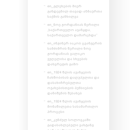
en_გლეხების მიერ
განდევნილ თავად-აზნაურთა
საქმის განხილვა
en_ნოე ჟორდანიას წერილი
„საქართველო აჯანყდა,
საქართველო დამარცხდა“
en_ინჟინერ იაკობ ცვანგერის
სამძიმრის წერილი ნოე
ჟორდანიას ვალიკო
ჯუღელისა და სხვების
დახვრეტის გამო
en_1924 წლის აჯანყების
ჩახშობისას დაღუპულთა და
დასახიჩრებულთა
ოჯახებისთვის პენსიების
დანიშვნის შესახებ
en_1924 წლის აჯანყების
მონაწილეთა სასამართლო
პროცესი
en_კუნძულ სოლოვკაში
გადასახლებული ვახტანგ