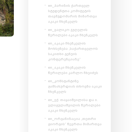
en_პარიზის ქართველ
სტუდენტთა კომიტეტის
თავმჯდომარის მიმართვა
აკაკი ჩხენკელს
en_ვალიკო ჯუღელის
წერილები აკაკი ჩხენკელს
en_აკაკი ჩხენკელის
მოხსენება „საქართველოს
საკითხი გენუის
კონფერენციაზე“
en_აკაკი ჩხენკელის
წერილები კარლო ჩხეიძეს
en_კონსტანტინე
გამსახურდიას თხოვნა აკაკი
ჩხენკელს
en_ექ. თაყაიშვილისა და ი.
ელიგულაშვილის წერილები
აკაკი ჩხენკელს
en_ორგანიზაცია „თეთრი
გიორგის“ წევრთა მიმართვა
აკაკი ჩხენკელს