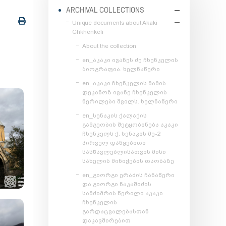
ARCHIVAL COLLECTIONS
Unique documents about Akaki
Chkhenkeli
About the collection
en_აკაკი ივანეს ძე ჩხენკელის
ბიოგრაფია. ხელნაწერი
en_აკაკი ჩხენკელის მამის
დეკანოზ ივანე ჩხენკელის
წერილები შვილს. ხელნაწერი
en_სენაკის ქალაქის
გამგეობის შეტყობინება აკაკი
ჩხენკელს ქ. სენაკის მე-2
პირველ დაწყებითი
სასწავლებლისათვის მისი
სახელის მინიჭების თაობაზე
en_გიორგი ერაძის ჩანაწერი
და გიორგი ნაკაშიძის
სამძიმრის წერილი აკაკი
ჩხენკელის
გარდაცვალებასთან
დაკავშირებით