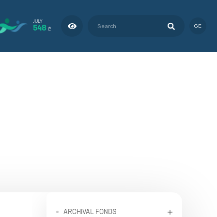
JULY
548
GE
₾
ARCHIVAL FONDS