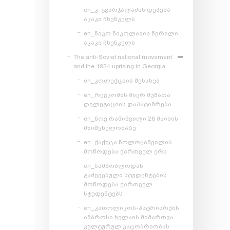
en_კ. გვარჯალაძის დეპეშა
აკაკი ჩხენკელს
en_ნიკო ნიკოლაძის წერილი
აკაკი ჩხენკელს
The anti-Soviet national movement
and the 1924 uprising in Georgia
en_კოლექციის შესახებ
en_რევკომის მიერ მუშათა
დელეგაციის დაპატიმრება
en_ნოე რამიშვილი 26 მაისის
მნიშვნელობაზე
en_ქაქუცა ჩოლოყაშვილის
მოწოდება ქართველ ერს
en_სამშობლოდან
გაძევებული სტუდენტების
მოწოდება ქართველ
სტუდენტებს
en_კათოლიკოს-პატრიარქის
ამბროსი ხელაის მიმართვა
კულტურულ კაცობრიობას