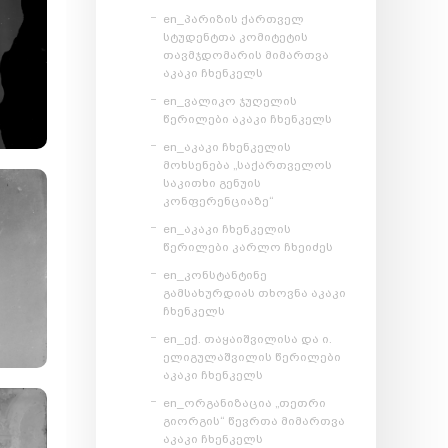
en_პარიზის ქართველ
სტუდენტთა კომიტეტის
თავმჯდომარის მიმართვა
აკაკი ჩხენკელს
en_ვალიკო ჯუღელის
წერილები აკაკი ჩხენკელს
en_აკაკი ჩხენკელის
მოხსენება „საქართველოს
საკითხი გენუის
კონფერენციაზე“
en_აკაკი ჩხენკელის
წერილები კარლო ჩხეიძეს
en_კონსტანტინე
გამსახურდიას თხოვნა აკაკი
ჩხენკელს
en_ექ. თაყაიშვილისა და ი.
ელიგულაშვილის წერილები
აკაკი ჩხენკელს
en_ორგანიზაცია „თეთრი
გიორგის“ წევრთა მიმართვა
აკაკი ჩხენკელს