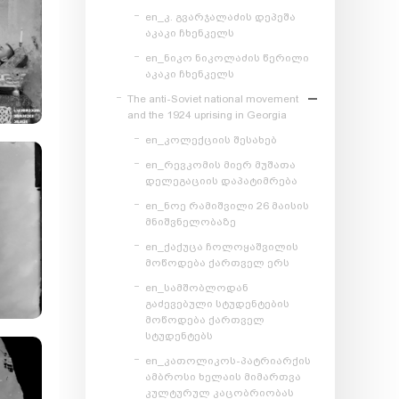
en_კ. გვარჯალაძის დეპეშა
აკაკი ჩხენკელს
en_ნიკო ნიკოლაძის წერილი
აკაკი ჩხენკელს
The anti-Soviet national movement
and the 1924 uprising in Georgia
en_კოლექციის შესახებ
en_რევკომის მიერ მუშათა
დელეგაციის დაპატიმრება
en_ნოე რამიშვილი 26 მაისის
მნიშვნელობაზე
en_ქაქუცა ჩოლოყაშვილის
მოწოდება ქართველ ერს
en_სამშობლოდან
გაძევებული სტუდენტების
მოწოდება ქართველ
სტუდენტებს
en_კათოლიკოს-პატრიარქის
ამბროსი ხელაის მიმართვა
კულტურულ კაცობრიობას