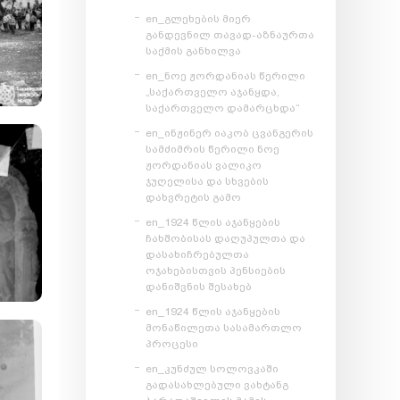
en_გლეხების მიერ
განდევნილ თავად-აზნაურთა
საქმის განხილვა
en_ნოე ჟორდანიას წერილი
„საქართველო აჯანყდა,
საქართველო დამარცხდა“
en_ინჟინერ იაკობ ცვანგერის
სამძიმრის წერილი ნოე
ჟორდანიას ვალიკო
ჯუღელისა და სხვების
დახვრეტის გამო
en_1924 წლის აჯანყების
ჩახშობისას დაღუპულთა და
დასახიჩრებულთა
ოჯახებისთვის პენსიების
დანიშვნის შესახებ
en_1924 წლის აჯანყების
მონაწილეთა სასამართლო
პროცესი
en_კუნძულ სოლოვკაში
გადასახლებული ვახტანგ