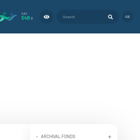
JULY
548
GE
₾
ARCHIVAL FONDS