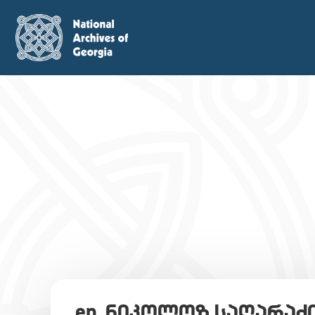
en_ნიკოლოზ საღარაძ