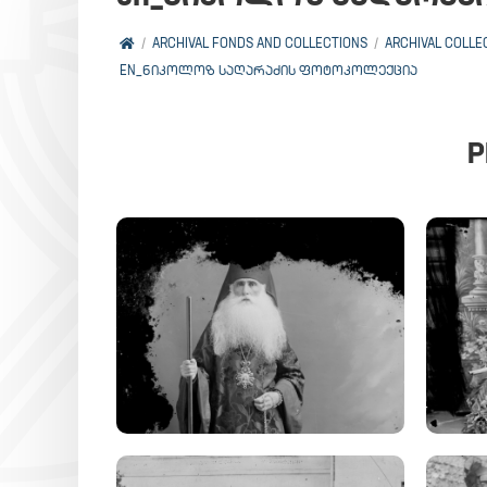
ARCHIVAL FONDS AND COLLECTIONS
ARCHIVAL COLLE
EN_ᲜᲘᲙᲝᲚᲝᲖ ᲡᲐᲦᲐᲠᲐᲫᲘᲡ ᲤᲝᲢᲝᲙᲝᲚᲔᲥᲪᲘᲐ
P