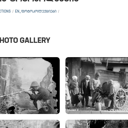
CTIONS
EN_ᲤᲝᲢᲝᲙᲝᲚᲔᲥᲪᲘᲔᲑᲘ
HOTO GALLERY