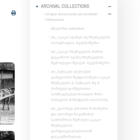
ARCHIVAL COLLECTIONS
Unique documents about Akaki
Chkhenkeli
About the collection
en_აკაკი ივანეს ძე ჩხენკელის
ბიოგრაფია. ხელნაწერი
en_აკაკი ჩხენკელის მამის
დეკანოზ ივანე ჩხენკელის
წერილები შვილს. ხელნაწერი
en_სენაკის ქალაქის
გამგეობის შეტყობინება აკაკი
ჩხენკელს ქ. სენაკის მე-2
პირველ დაწყებითი
სასწავლებლისათვის მისი
სახელის მინიჭების თაობაზე
en_გიორგი ერაძის ჩანაწერი
და გიორგი ნაკაშიძის
სამძიმრის წერილი აკაკი
ჩხენკელის
გარდაცვალებასთან
დაკავშირებით