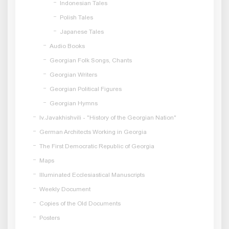
Indonesian Tales
Polish Tales
Japanese Tales
Audio Books
Georgian Folk Songs, Chants
Georgian Writers
Georgian Political Figures
Georgian Hymns
Iv.Javakhishvili - "History of the Georgian Nation"
German Architects Working in Georgia
The First Democratic Republic of Georgia
Maps
Illuminated Ecclesiastical Manuscripts
Weekly Document
Copies of the Old Documents
Posters