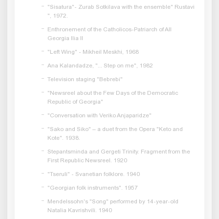
"Sisatura"- Zurab Sotkilava with the ensemble" Rustavi
", 1972.
Enthronement of the Catholicos-Patriarch of All
Georgia Ilia II
"Left Wing" - Mikheil Meskhi, 1968
Ana Kalandadze, "... Step on me", 1982
Television staging "Bebrebi"
"Newsreel about the Few Days of the Democratic
Republic of Georgia"
"Conversation with Veriko Anjaparidze"
"Sako and Siko" – a duet from the Opera "Keto and
Kote". 1938.
Stepantsminda and Gergeti Trinity. Fragment from the
First Republic Newsreel. 1920
"Tseruli" - Svanetian folklore. 1940
"Georgian folk instruments". 1957
Mendelssohn's "Song" performed by 14-year-old
Natalia Kavrishvili. 1940