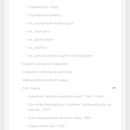
Expedition in Telavi
Expedition to Nekres
en_თბილისის მოზაიკები
en_ანანური
en_ქვათახევი
en_უჯარმა
en_იერუსალიმის ჯვრის მონასტერი
Dubbed Georgian Diaphilms
Collection of Perian Documents
Vakhushti Batonishvili's Atlas
Film Topics
Galaktion Tabidze reads the poem "Tasi". 1946.
One of the first flights of Vladimer Garakanidze by air
balloon. 1927.
Erosi Manjgaladze, Azdak's song. 1983.
Happy childhood. 1936.