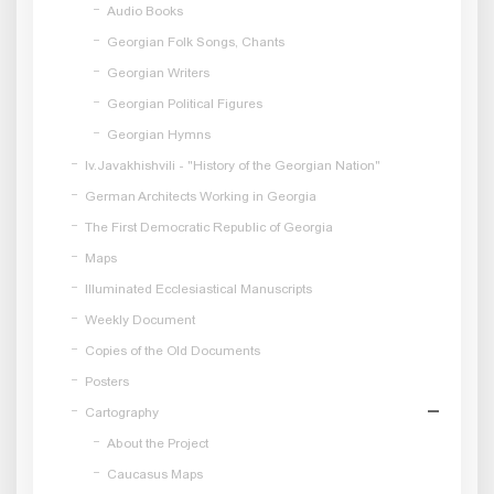
Audio Books
Georgian Folk Songs, Chants
Georgian Writers
Georgian Political Figures
Georgian Hymns
Iv.Javakhishvili - "History of the Georgian Nation"
German Architects Working in Georgia
The First Democratic Republic of Georgia
Maps
Illuminated Ecclesiastical Manuscripts
Weekly Document
Copies of the Old Documents
Posters
Cartography
About the Project
Caucasus Maps