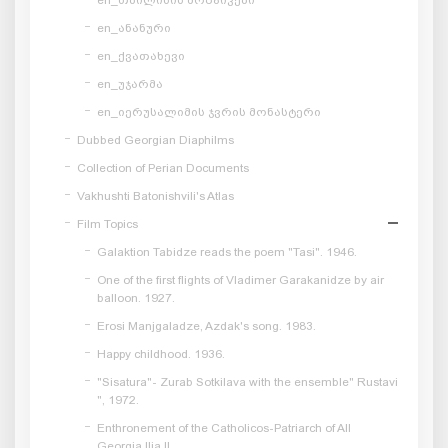
en_ანანური
en_ქვათახევი
en_უჯარმა
en_იერუსალიმის ჯვრის მონასტერი
Dubbed Georgian Diaphilms
Collection of Perian Documents
Vakhushti Batonishvili's Atlas
Film Topics
Galaktion Tabidze reads the poem "Tasi". 1946.
One of the first flights of Vladimer Garakanidze by air
balloon. 1927.
Erosi Manjgaladze, Azdak's song. 1983.
Happy childhood. 1936.
"Sisatura"- Zurab Sotkilava with the ensemble" Rustavi
", 1972.
Enthronement of the Catholicos-Patriarch of All
Georgia Ilia II