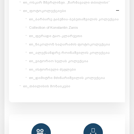
en_ოსკარ შმერლინგი. „წარმავალი თბილისი“
en_ფოტოკოლექციები
en_ბარბარე გაბუნია-ბებუთაშვილის კოლექცია
Collection of Konstantin Zanis
en_ფერადი ტაო-კლარჯეთი
en_ნიკოლოზ საღარაძის ფოტოკოლექცია
en_ალექსანდრე როინაშვილის კოლექცია
en_ვიტორიო სელას კოლექცია
en_ისტორიული ძეგლები
en_დიმიტრი მძინარიშვილის კოლექცია
en_თბილისის მოზაიკები