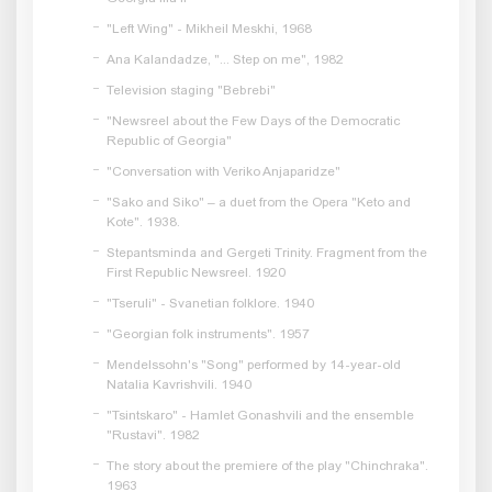
"Left Wing" - Mikheil Meskhi, 1968
Ana Kalandadze, "... Step on me", 1982
Television staging "Bebrebi"
"Newsreel about the Few Days of the Democratic
Republic of Georgia"
"Conversation with Veriko Anjaparidze"
"Sako and Siko" – a duet from the Opera "Keto and
Kote". 1938.
Stepantsminda and Gergeti Trinity. Fragment from the
First Republic Newsreel. 1920
"Tseruli" - Svanetian folklore. 1940
"Georgian folk instruments". 1957
Mendelssohn's "Song" performed by 14-year-old
Natalia Kavrishvili. 1940
"Tsintskaro" - Hamlet Gonashvili and the ensemble
"Rustavi". 1982
The story about the premiere of the play "Chinchraka".
1963