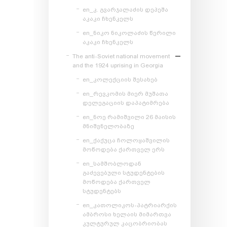
en_კ. გვარჯალაძის დეპეშა
აკაკი ჩხენკელს
en_ნიკო ნიკოლაძის წერილი
აკაკი ჩხენკელს
The anti-Soviet national movement
and the 1924 uprising in Georgia
en_კოლექციის შესახებ
en_რევკომის მიერ მუშათა
დელეგაციის დაპატიმრება
en_ნოე რამიშვილი 26 მაისის
მნიშვნელობაზე
en_ქაქუცა ჩოლოყაშვილის
მოწოდება ქართველ ერს
en_სამშობლოდან
გაძევებული სტუდენტების
მოწოდება ქართველ
სტუდენტებს
en_კათოლიკოს-პატრიარქის
ამბროსი ხელაის მიმართვა
კულტურულ კაცობრიობას