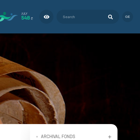
JULY
548
GE
₾
ARCHIVAL FONDS