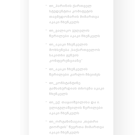
en_პარიზის ქართველ
სტუდენტთა კომიტეტის
თავმჯდომარის მიმართვა
აკაკი ჩხენკელს
en_ვალიკო ჯუღელის
წერილები აკაკი ჩხენკელს
en_აკაკი ჩხენკელის
მოხსენება „საქართველოს
საკითხი გენუის
კონფერენციაზე“
en_აკაკი ჩხენკელის
წერილები კარლო ჩხეიძეს
en_კონსტანტინე
გამსახურდიას თხოვნა აკაკი
ჩხენკელს
en_ექ. თაყაიშვილისა და ი.
ელიგულაშვილის წერილები
აკაკი ჩხენკელს
en_ორგანიზაცია „თეთრი
გიორგის“ წევრთა მიმართვა
აკაკი ჩხენკელს