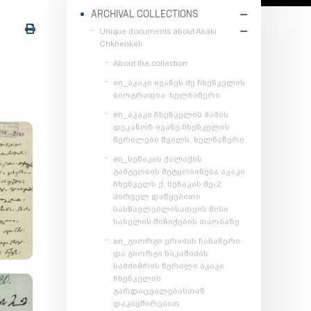
ARCHIVAL COLLECTIONS
Unique documents about Akaki
Chkhenkeli
About the collection
en_აკაკი ივანეს ძე ჩხენკელის
ბიოგრაფია. ხელნაწერი
en_აკაკი ჩხენკელის მამის
დეკანოზ ივანე ჩხენკელის
წერილები შვილს. ხელნაწერი
en_სენაკის ქალაქის
გამგეობის შეტყობინება აკაკი
ჩხენკელს ქ. სენაკის მე-2
პირველ დაწყებითი
სასწავლებლისათვის მისი
სახელის მინიჭების თაობაზე
en_გიორგი ერაძის ჩანაწერი
და გიორგი ნაკაშიძის
სამძიმრის წერილი აკაკი
ჩხენკელის
გარდაცვალებასთან
დაკავშირებით