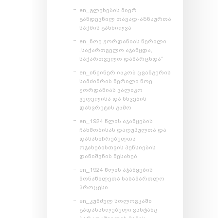
en_გლეხების მიერ
განდევნილ თავად-აზნაურთა
საქმის განხილვა
en_ნოე ჟორდანიას წერილი
„საქართველო აჯანყდა,
საქართველო დამარცხდა“
en_ინჟინერ იაკობ ცვანგერის
სამძიმრის წერილი ნოე
ჟორდანიას ვალიკო
ჯუღელისა და სხვების
დახვრეტის გამო
en_1924 წლის აჯანყების
ჩახშობისას დაღუპულთა და
დასახიჩრებულთა
ოჯახებისთვის პენსიების
დანიშვნის შესახებ
en_1924 წლის აჯანყების
მონაწილეთა სასამართლო
პროცესი
en_კუნძულ სოლოვკაში
გადასახლებული ვახტანგ