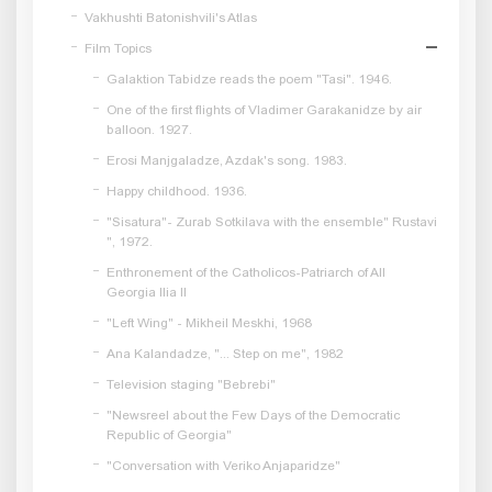
Vakhushti Batonishvili's Atlas
Film Topics
Galaktion Tabidze reads the poem "Tasi". 1946.
One of the first flights of Vladimer Garakanidze by air
balloon. 1927.
Erosi Manjgaladze, Azdak's song. 1983.
Happy childhood. 1936.
"Sisatura"- Zurab Sotkilava with the ensemble" Rustavi
", 1972.
Enthronement of the Catholicos-Patriarch of All
Georgia Ilia II
"Left Wing" - Mikheil Meskhi, 1968
Ana Kalandadze, "... Step on me", 1982
Television staging "Bebrebi"
"Newsreel about the Few Days of the Democratic
Republic of Georgia"
"Conversation with Veriko Anjaparidze"