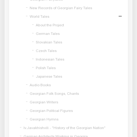
New Records of Georgian Fairy Tales
World Tales
About the Project
German Tales
Slovakian Tales
Czech Tales
Indonesian Tales
Polish Tales
Japanese Tales
Audio Books
Georgian Folk Songs, Chants
Georgian Writers
Georgian Political Figures
Georgian Hymns
Iv.Javakhishvili - "History of the Georgian Nation"
German Architects Working in Georgia