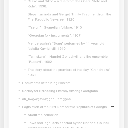
"Sako and Siko" – a duet from the Opera "Keto and
Kote". 1938.
Stepantsminda and Gergeti Trinity. Fragment from the
First Republic Newsreel. 1920
"Tseruli" - Svanetian folklore. 1940
"Georgian folk instruments". 1957
Mendelssohn's "Song" performed by 14-year-old
Natalia Kavrishvili. 1940
"Tsintskaro" - Hamlet Gonashvili and the ensemble
"Rustavi". 1982
The story about the premiere of the play "Chinchraka".
1963
Documents of the King Rostom
Society for Spreading Literacy Among Georgians
en_საგალობლების ნოტები
Legislation of the First Democratic Republic of Georgia
About the collection
Laws and legal acts adopted by the National Council
(Parliament) of Georgia (1918–1919)