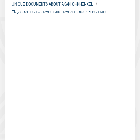
UNIQUE DOCUMENTS ABOUT AKAKI CHKHENKELI
EN_ᲐᲙᲐᲙᲘ ᲩᲮᲔᲜᲙᲔᲚᲘᲡ ᲬᲔᲠᲘᲚᲔᲑᲘ ᲙᲐᲠᲚᲝ ᲩᲮᲔᲘᲫᲔᲡ