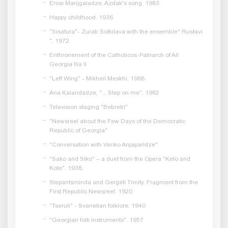
Erosi Manjgaladze, Azdak's song. 1983.
Happy childhood. 1936.
"Sisatura"- Zurab Sotkilava with the ensemble" Rustavi
", 1972.
Enthronement of the Catholicos-Patriarch of All
Georgia Ilia II
"Left Wing" - Mikheil Meskhi, 1968
Ana Kalandadze, "... Step on me", 1982
Television staging "Bebrebi"
"Newsreel about the Few Days of the Democratic
Republic of Georgia"
"Conversation with Veriko Anjaparidze"
"Sako and Siko" – a duet from the Opera "Keto and
Kote". 1938.
Stepantsminda and Gergeti Trinity. Fragment from the
First Republic Newsreel. 1920
"Tseruli" - Svanetian folklore. 1940
"Georgian folk instruments". 1957