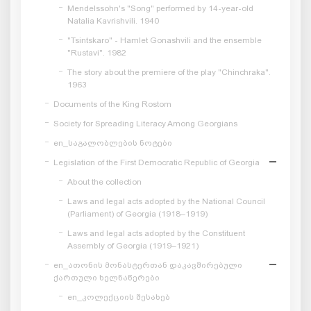
Mendelssohn's "Song" performed by 14-year-old
Natalia Kavrishvili. 1940
"Tsintskaro" - Hamlet Gonashvili and the ensemble
"Rustavi". 1982
The story about the premiere of the play "Chinchraka".
1963
Documents of the King Rostom
Society for Spreading Literacy Among Georgians
en_საგალობლების ნოტები
Legislation of the First Democratic Republic of Georgia
About the collection
Laws and legal acts adopted by the National Council
(Parliament) of Georgia (1918–1919)
Laws and legal acts adopted by the Constituent
Assembly of Georgia (1919–1921)
en_ათონის მონასტერთან დაკავშირებული
ქართული ხელნაწერები
en_კოლექციის შესახებ