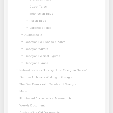
Czech Tales
Indonesian Tales
Polish Tales
Japanese Tales
Audio Books
Georgian Folk Songs, Chants
Georgian Writers
Georgian Political Figures
Georgian Hymns
Iv.Javakhishvili - "History of the Georgian Nation"
German Architects Working in Georgia
The First Democratic Republic of Georgia
Maps
Illuminated Ecclesiastical Manuscripts
Weekly Document
Copies of the Old Documents