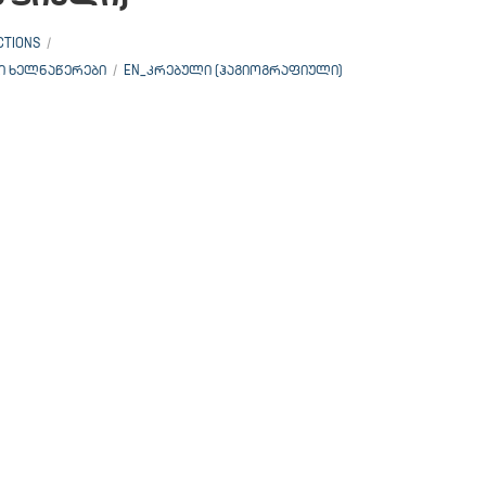
CTIONS
Ი ᲮᲔᲚᲜᲐᲬᲔᲠᲔᲑᲘ
EN_ᲙᲠᲔᲑᲣᲚᲘ (ᲰᲐᲒᲘᲝᲒᲠᲐᲤᲘᲣᲚᲘ)