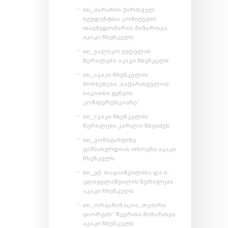
en_პარიზის ქართველ
სტუდენტთა კომიტეტის
თავმჯდომარის მიმართვა
აკაკი ჩხენკელს
en_ვალიკო ჯუღელის
წერილები აკაკი ჩხენკელს
en_აკაკი ჩხენკელის
მოხსენება „საქართველოს
საკითხი გენუის
კონფერენციაზე“
en_აკაკი ჩხენკელის
წერილები კარლო ჩხეიძეს
en_კონსტანტინე
გამსახურდიას თხოვნა აკაკი
ჩხენკელს
en_ექ. თაყაიშვილისა და ი.
ელიგულაშვილის წერილები
აკაკი ჩხენკელს
en_ორგანიზაცია „თეთრი
გიორგის“ წევრთა მიმართვა
აკაკი ჩხენკელს