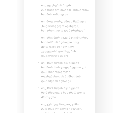
en_გლეხების მიერ
განდევნილ თავად-აზნაურთა
საქმის განხილვა
en_ნოე ჟორდანიას წერილი
„საქართველო აჯანყდა,
საქართველო დამარცხდა“
en_ინჟინერ იაკობ ცვანგერის
სამძიმრის წერილი ნოე
ჟორდანიას ვალიკო
ჯუღელისა და სხვების
დახვრეტის გამო
en_1924 წლის აჯანყების
ჩახშობისას დაღუპულთა და
დასახიჩრებულთა
ოჯახებისთვის პენსიების
დანიშვნის შესახებ
en_1924 წლის აჯანყების
მონაწილეთა სასამართლო
პროცესი
en_კუნძულ სოლოვკაში
გადასახლებული ვახტანგ