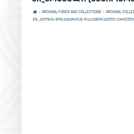
ARCHIVAL FONDS AND COLLECTIONS
ARCHIVAL COLLE
EN_ᲐᲗᲝᲜᲘᲡ ᲛᲝᲜᲐᲡᲢᲔᲠᲗᲐᲜ ᲓᲐᲙᲐᲕᲨᲘᲠᲔᲑᲣᲚᲘ ᲥᲐᲠᲗᲣᲚ