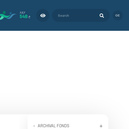
JULY
548
GE
₾
ARCHIVAL FONDS