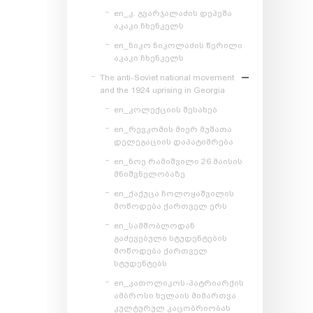
en_კ. გვარჯალაძის დეპეშა
აკაკი ჩხენკელს
en_ნიკო ნიკოლაძის წერილი
აკაკი ჩხენკელს
The anti-Soviet national movement
and the 1924 uprising in Georgia
en_კოლექციის შესახებ
en_რევკომის მიერ მუშათა
დელეგაციის დაპატიმრება
en_ნოე რამიშვილი 26 მაისის
მნიშვნელობაზე
en_ქაქუცა ჩოლოყაშვილის
მოწოდება ქართველ ერს
en_სამშობლოდან
გაძევებული სტუდენტების
მოწოდება ქართველ
სტუდენტებს
en_კათოლიკოს-პატრიარქის
ამბროსი ხელაის მიმართვა
კულტურულ კაცობრიობას