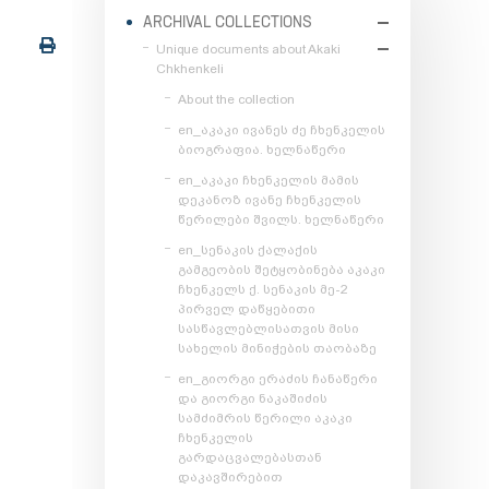
ARCHIVAL COLLECTIONS
Unique documents about Akaki
Chkhenkeli
About the collection
en_აკაკი ივანეს ძე ჩხენკელის
ბიოგრაფია. ხელნაწერი
en_აკაკი ჩხენკელის მამის
დეკანოზ ივანე ჩხენკელის
წერილები შვილს. ხელნაწერი
en_სენაკის ქალაქის
გამგეობის შეტყობინება აკაკი
ჩხენკელს ქ. სენაკის მე-2
პირველ დაწყებითი
სასწავლებლისათვის მისი
სახელის მინიჭების თაობაზე
en_გიორგი ერაძის ჩანაწერი
და გიორგი ნაკაშიძის
სამძიმრის წერილი აკაკი
ჩხენკელის
გარდაცვალებასთან
დაკავშირებით