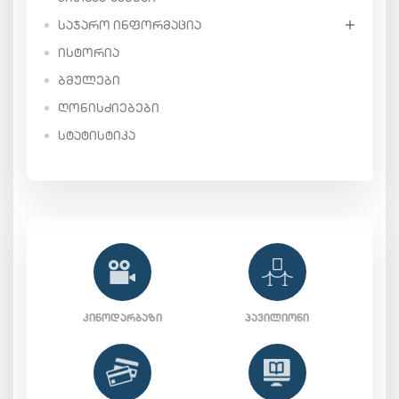
ᲡᲐᲯᲐᲠᲝ ᲘᲜᲤᲝᲠᲛᲐᲪᲘᲐ
ᲘᲡᲢᲝᲠᲘᲐ
ᲑᲛᲣᲚᲔᲑᲘ
ᲦᲝᲜᲘᲡᲫᲘᲔᲑᲔᲑᲘ
ᲡᲢᲐᲢᲘᲡᲢᲘᲙᲐ
ᲙᲘᲜᲝᲓᲐᲠᲑᲐᲖᲘ
ᲞᲐᲕᲘᲚᲘᲝᲜᲘ