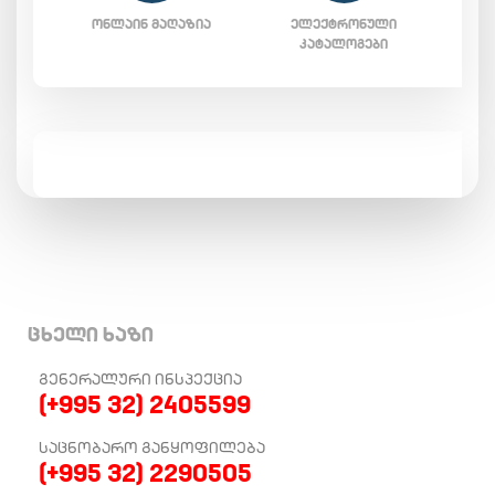
ᲝᲜᲚᲐᲘᲜ ᲛᲐᲦᲐᲖᲘᲐ
ᲔᲚᲔᲥᲢᲠᲝᲜᲣᲚᲘ
ᲙᲐᲢᲐᲚᲝᲒᲔᲑᲘ
ცხელი ხაზი
ᲒᲔᲜᲔᲠᲐᲚᲣᲠᲘ ᲘᲜᲡᲞᲔᲥᲪᲘᲐ
(+995 32) 2405599
ᲡᲐᲪᲜᲝᲑᲐᲠᲝ ᲒᲐᲜᲧᲝᲤᲘᲚᲔᲑᲐ
(+995 32) 2290505