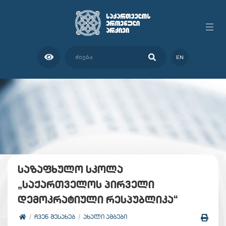
EN
საზაფხულო სკოლა
„საქართველოს პირველი
დემოკრატიული რესპუბლიკა“
ᲩᲕᲔᲜ ᲨᲔᲡᲐᲮᲔᲑ
ᲐᲮᲐᲚᲘ ᲐᲛᲑᲔᲑᲘ