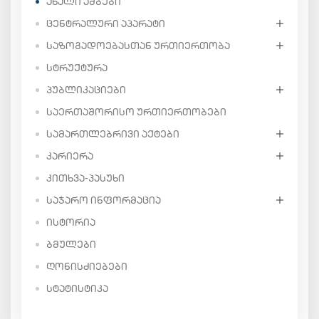
ᲐᲮᲐᲚᲘ ᲐᲛᲑᲔᲑᲘ
ᲪᲔᲜᲢᲠᲐᲚᲣᲠᲘ ᲐᲞᲐᲠᲐᲢᲘ
ᲡᲐᲖᲝᲒᲐᲓᲝᲔᲑᲐᲡᲗᲐᲜ ᲣᲠᲗᲘᲔᲠᲗᲝᲑᲐ
ᲡᲢᲠᲣᲥᲢᲣᲠᲐ
ᲞᲣᲑᲚᲘᲙᲐᲪᲘᲔᲑᲘ
ᲡᲐᲔᲠᲗᲐᲨᲝᲠᲘᲡᲝ ᲣᲠᲗᲘᲔᲠᲗᲝᲑᲔᲑᲘ
ᲡᲐᲛᲐᲠᲗᲚᲔᲑᲠᲘᲕᲘ ᲐᲥᲢᲔᲑᲘ
ᲙᲐᲠᲘᲔᲠᲐ
ᲙᲘᲗᲮᲕᲐ-ᲞᲐᲡᲣᲮᲘ
ᲡᲐᲯᲐᲠᲝ ᲘᲜᲤᲝᲠᲛᲐᲪᲘᲐ
ᲘᲡᲢᲝᲠᲘᲐ
ᲑᲛᲣᲚᲔᲑᲘ
ᲦᲝᲜᲘᲡᲫᲘᲔᲑᲔᲑᲘ
ᲡᲢᲐᲢᲘᲡᲢᲘᲙᲐ