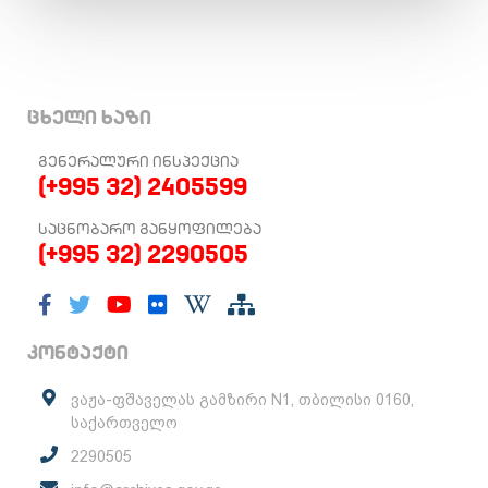
ცხელი ხაზი
ᲒᲔᲜᲔᲠᲐᲚᲣᲠᲘ ᲘᲜᲡᲞᲔᲥᲪᲘᲐ
(+995 32) 2405599
ᲡᲐᲪᲜᲝᲑᲐᲠᲝ ᲒᲐᲜᲧᲝᲤᲘᲚᲔᲑᲐ
(+995 32) 2290505
კონტაქტი
ვაჟა-ფშაველას გამზირი N1, თბილისი 0160,
საქართველო
2290505