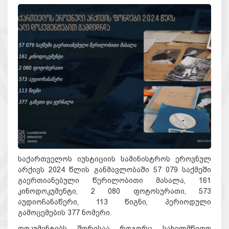
საქართველოს იუსტიციის სამინისტროს ეროვნულ
არქივ
ს
202
4
წლის
განმავლობაში
57 079
საქმეში
გაერთიანებული
წერილობითი
მასალა
, 161
კინო
დოკუმენტი
,
2 080
ფოტოსურა
თი
,
573
აუდიოჩანაწერი
, 113
წიგნი
,
პერიოდული
გამოცემების
377
ნომერი
.
დოკუმენტებს შორისაა როგორც სახელმწიფო