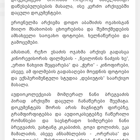
დაწესებულებების მასალა, ისე კერძო არქივებში
დაცული დოკუმენტები.
ეროვნულმა
არქივმა
დოდო
აბაშიძის
ოჯახისგან
მიიღო
მსახიობის
ცხოვრებისა
და
შემოქმედების
ამსახველი
საოჯახო
ფოტოები
,
ხელნაწერები
და
გამოცემები
.
ამასთან
,
რეზო
ესაძის
ოჯახმა
არქივს
გადასცა
კინორეჟისორის
ფილმების
- „
ნეილონის
ნაძვის
ხე
“,
„
ერთი
ნახვით
შეყვარება
“
და
„
ჭერი
“ -
კინოფირები
,
ასევე
,
ამ
ფილმების
გადასაღები
მოედნის
ფოტოები
და
ექსპერიმენტული
სტუდია
„
დებიუტის
“
საარქივო
მასალა
.
აუდიოკოლექციას
მომღერალ
ნანი
ბრეგვაძის
პირად
არქივში
დაცული
ჩანაწერები
შეემატა
.
დოკუმენტებს შორის არის მაგნიტურ ფირებზე,
გრამფირფიტებსა და აუდიოკასეტებზე ჩაწერილი
რომანსები და საესტრადო სიმღერები ნანი
ბრეგვაძის, ვახტანგ კიკაბიძის, გოგი დოლიძის, ეკა
მამალაძის, ასევე ანსამბლების - „ორერასა“ და