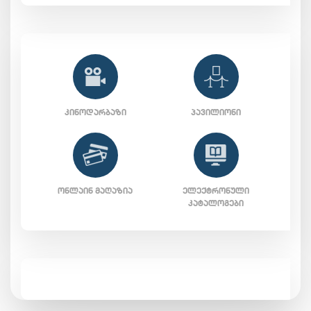
ᲙᲘᲜᲝᲓᲐᲠᲑᲐᲖᲘ
ᲞᲐᲕᲘᲚᲘᲝᲜᲘ
ᲝᲜᲚᲐᲘᲜ ᲛᲐᲦᲐᲖᲘᲐ
ᲔᲚᲔᲥᲢᲠᲝᲜᲣᲚᲘ
ᲙᲐᲢᲐᲚᲝᲒᲔᲑᲘ