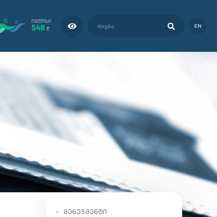
ᲘᲕᲚᲘᲡᲘ
548
EN
₾
ᲛᲔᲜᲔᲯᲛᲔᲜᲢᲘ