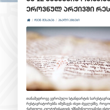
ეროვნულ არქივში რეს
ᲩᲕᲔᲜ ᲨᲔᲡᲐᲮᲔᲑ
ᲐᲮᲐᲚᲘ ᲐᲛᲑᲔᲑᲘ
თანამედროვე ევროპული სტანდარტის სარესტავრა
რესტავრატორებმა იმუშავეს ისეთ ძეგლებზე, როგორ
ქართული კულტურისათვის უმნიშვნელოვანესი ისტო