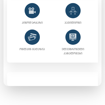
ᲙᲘᲜᲝᲓᲐᲠᲑᲐᲖᲘ
ᲞᲐᲕᲘᲚᲘᲝᲜᲘ
ᲝᲜᲚᲐᲘᲜ ᲛᲐᲦᲐᲖᲘᲐ
ᲔᲚᲔᲥᲢᲠᲝᲜᲣᲚᲘ
ᲙᲐᲢᲐᲚᲝᲒᲔᲑᲘ