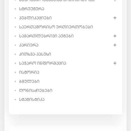
ᲡᲢᲠᲣᲥᲢᲣᲠᲐ
ᲞᲣᲑᲚᲘᲙᲐᲪᲘᲔᲑᲘ
ᲡᲐᲔᲠᲗᲐᲨᲝᲠᲘᲡᲝ ᲣᲠᲗᲘᲔᲠᲗᲝᲑᲔᲑᲘ
ᲡᲐᲛᲐᲠᲗᲚᲔᲑᲠᲘᲕᲘ ᲐᲥᲢᲔᲑᲘ
ᲙᲐᲠᲘᲔᲠᲐ
ᲙᲘᲗᲮᲕᲐ-ᲞᲐᲡᲣᲮᲘ
ᲡᲐᲯᲐᲠᲝ ᲘᲜᲤᲝᲠᲛᲐᲪᲘᲐ
ᲘᲡᲢᲝᲠᲘᲐ
ᲑᲛᲣᲚᲔᲑᲘ
ᲦᲝᲜᲘᲡᲫᲘᲔᲑᲔᲑᲘ
ᲡᲢᲐᲢᲘᲡᲢᲘᲙᲐ