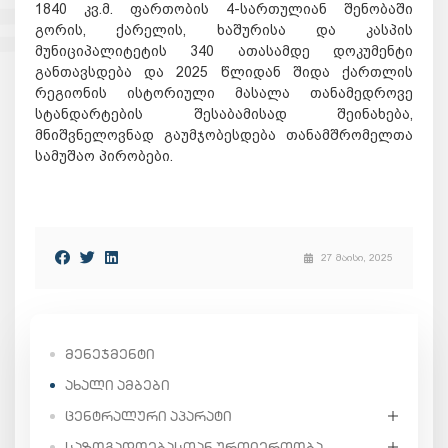
1840 კვ.მ. ფართობის 4-სართულიან შენობაში
გორის, ქარელის, ხაშურისა და კასპის
მუნიციპალიტეტის 340 ათასამდე დოკუმენტი
განთავსდება და 2025 წლიდან შიდა ქართლის
რეგიონის ისტორიული მასალა თანამედროვე
სტანდარტების შესაბამისად შეინახება,
მნიშვნელოვნად გაუმჯობესდება თანამშრომელთა
სამუშაო პირობები.
27 მაისი, 2025
ᲛᲔᲜᲔᲯᲛᲔᲜᲢᲘ
ᲐᲮᲐᲚᲘ ᲐᲛᲑᲔᲑᲘ
ᲪᲔᲜᲢᲠᲐᲚᲣᲠᲘ ᲐᲞᲐᲠᲐᲢᲘ
ᲡᲐᲖᲝᲒᲐᲓᲝᲔᲑᲐᲡᲗᲐᲜ ᲣᲠᲗᲘᲔᲠᲗᲝᲑᲐ