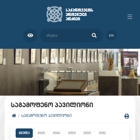
EN
საგამოფენო პავილიონი
ᲡᲐᲒᲐᲛᲝᲤᲔᲜᲝ ᲞᲐᲕᲘᲚᲘᲝᲜᲘ
ყველა
2025
2024
2023
2022
2021