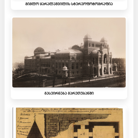
ᲒᲘᲒᲚᲝ ᲧᲐᲠᲐᲚᲐᲨᲕᲘᲚᲘᲡ ᲡᲢᲔᲠᲔᲝᲤᲝᲢᲝᲒᲠᲐᲤᲘᲐ
ᲒᲐᲡᲔᲘᲠᲜᲔᲑᲐ ᲒᲐᲠᲔᲗᲣᲑᲐᲜᲨᲘ