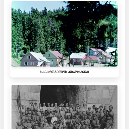
ᲡᲐᲥᲐᲠᲗᲕᲔᲚᲝᲡ ᲙᲣᲠᲝᲠᲢᲔᲑᲘ