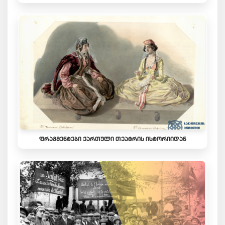
ᲤᲠᲐᲒᲛᲔᲜᲢᲔᲑᲘ ᲥᲐᲠᲗᲣᲚᲘ ᲗᲔᲐᲢᲠᲘᲡ ᲘᲡᲢᲝᲠᲘᲘᲓᲐᲜ