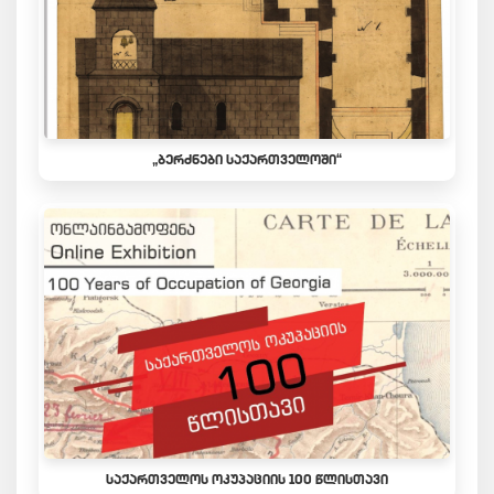
„ᲑᲔᲠᲫᲜᲔᲑᲘ ᲡᲐᲥᲐᲠᲗᲕᲔᲚᲝᲨᲘ“
ᲡᲐᲥᲐᲠᲗᲕᲔᲚᲝᲡ ᲝᲙᲣᲞᲐᲪᲘᲘᲡ 100 ᲬᲚᲘᲡᲗᲐᲕᲘ