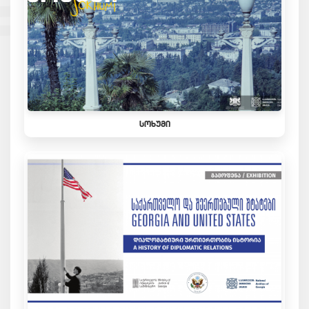
ᲡᲝᲮᲣᲛᲘ