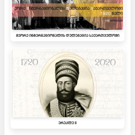
ᲛᲔᲝᲠᲔ ᲘᲜᲢᲔᲠᲜᲐᲪᲘᲝᲜᲐᲚᲘᲡ ᲓᲔᲚᲔᲒᲐᲪᲘᲐ ᲡᲐᲥᲐᲠᲗᲕᲔᲚᲝᲨᲘ
ᲔᲠᲔᲙᲚᲔ II