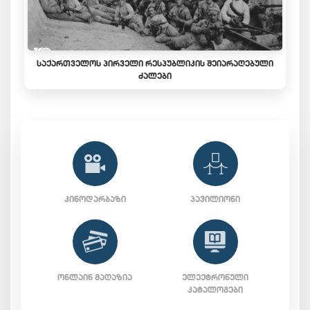
ᲡᲐᲥᲐᲠᲗᲕᲔᲚᲝᲡ ᲞᲘᲠᲕᲔᲚᲘ ᲠᲔᲡᲞᲣᲑᲚᲘᲙᲘᲡ ᲨᲔᲘᲐᲠᲐᲦᲔᲑᲣᲚᲘ
ᲫᲐᲚᲔᲑᲘ
ᲙᲘᲜᲝᲓᲐᲠᲑᲐᲖᲘ
ᲞᲐᲕᲘᲚᲘᲝᲜᲘ
ᲝᲜᲚᲐᲘᲜ ᲛᲐᲦᲐᲖᲘᲐ
ᲔᲚᲔᲥᲢᲠᲝᲜᲣᲚᲘ
ᲙᲐᲢᲐᲚᲝᲒᲔᲑᲘ