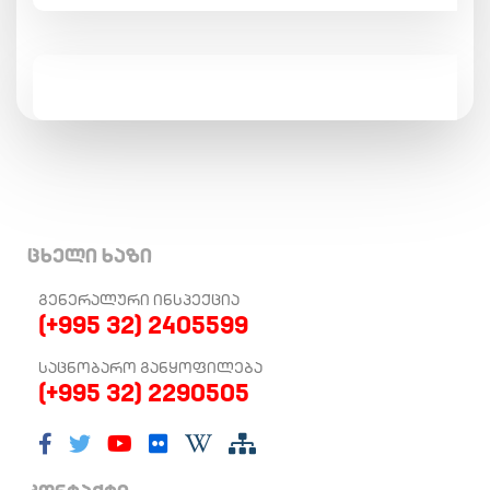
ცხელი ხაზი
ᲒᲔᲜᲔᲠᲐᲚᲣᲠᲘ ᲘᲜᲡᲞᲔᲥᲪᲘᲐ
(+995 32) 2405599
ᲡᲐᲪᲜᲝᲑᲐᲠᲝ ᲒᲐᲜᲧᲝᲤᲘᲚᲔᲑᲐ
(+995 32) 2290505