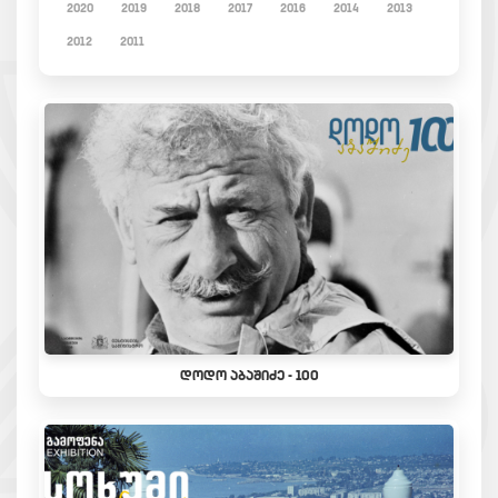
2020
2019
2018
2017
2016
2014
2013
2012
2011
ᲓᲝᲓᲝ ᲐᲑᲐᲨᲘᲫᲔ - 100