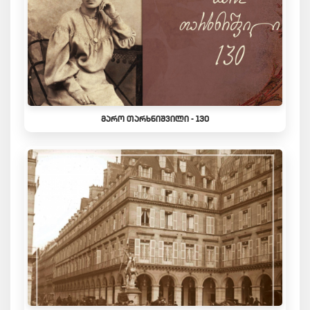
ᲛᲐᲠᲝ ᲗᲐᲠᲮᲜᲘᲨᲕᲘᲚᲘ - 130