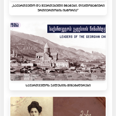
„ᲡᲐᲥᲐᲠᲗᲕᲔᲚᲝ ᲓᲐ ᲨᲔᲔᲠᲗᲔᲑᲣᲚᲘ ᲨᲢᲐᲢᲔᲑᲘ. ᲓᲘᲞᲚᲝᲛᲐᲢᲘᲣᲠᲘ
ᲣᲠᲗᲘᲔᲠᲗᲝᲑᲘᲡ ᲘᲡᲢᲝᲠᲘᲐ“
ᲡᲐᲥᲐᲠᲗᲕᲔᲚᲝᲡ ᲔᲙᲚᲔᲡᲘᲘᲡ ᲬᲘᲜᲐᲛᲫᲦᲕᲠᲔᲑᲘ