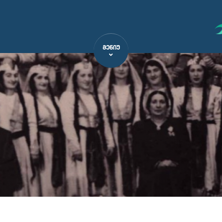
ᲛᲔᲜᲘᲣ