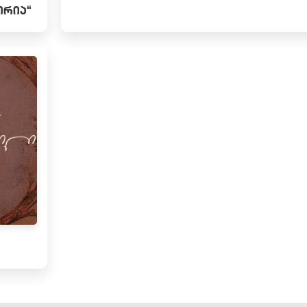
ᲝᲠᲘᲐ“