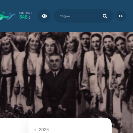
ᲘᲕᲚᲘᲡᲘ
548
EN
₾
2026