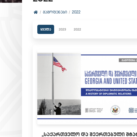
ᲒᲐᲛᲝᲤᲔᲜᲔᲑᲘ
2022
ყველა
2023
2022
„ᲡᲐᲥᲐᲠᲗᲕᲔᲚᲝ ᲓᲐ ᲨᲔᲔᲠᲗᲔᲑᲣᲚᲘ ᲨᲢᲐᲢ