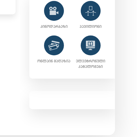
ᲙᲘᲜᲝᲓᲐᲠᲑᲐᲖᲘ
ᲞᲐᲕᲘᲚᲘᲝᲜᲘ
ᲝᲜᲚᲐᲘᲜ ᲛᲐᲦᲐᲖᲘᲐ
ᲔᲚᲔᲥᲢᲠᲝᲜᲣᲚᲘ
ᲙᲐᲢᲐᲚᲝᲒᲔᲑᲘ