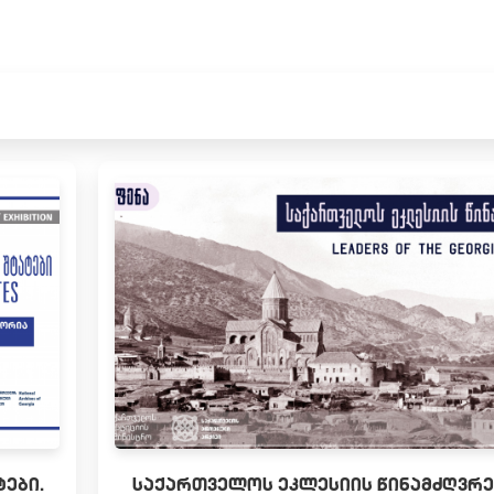
ᲔᲑᲘ.
ᲡᲐᲥᲐᲠᲗᲕᲔᲚᲝᲡ ᲔᲙᲚᲔᲡᲘᲘᲡ ᲬᲘᲜᲐᲛᲫᲦᲕᲠᲔ