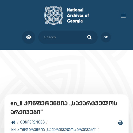
GE
en_II კონფერენცია „საქარტველოს
არქივები“
CONFERENCES
EN_ᲙᲝᲜᲤᲔᲠᲔᲜᲪᲘᲐ „ᲡᲐᲥᲐᲠᲗᲕᲔᲚᲝᲡ ᲐᲠᲥᲘᲕᲔᲑᲘ“