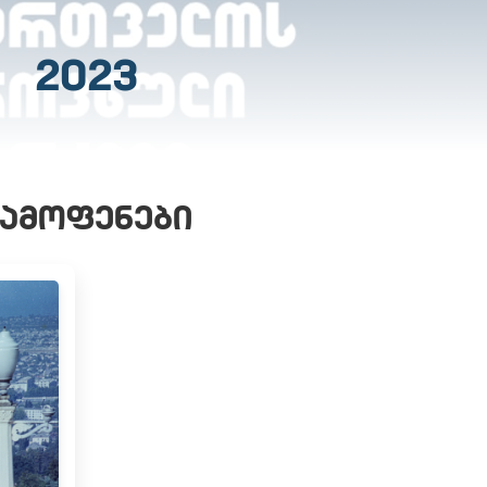
2023
ᲒᲐᲛᲝᲤᲔᲜᲔᲑᲘ