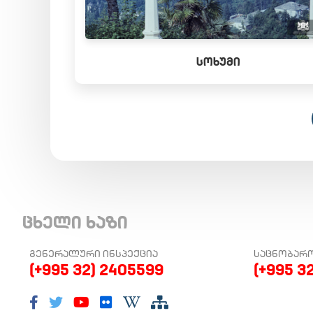
ᲡᲝᲮᲣᲛᲘ
ცხელი ხაზი
ᲒᲔᲜᲔᲠᲐᲚᲣᲠᲘ ᲘᲜᲡᲞᲔᲥᲪᲘᲐ
ᲡᲐᲪᲜᲝᲑᲐᲠ
(+995 32) 2405599
(+995 3