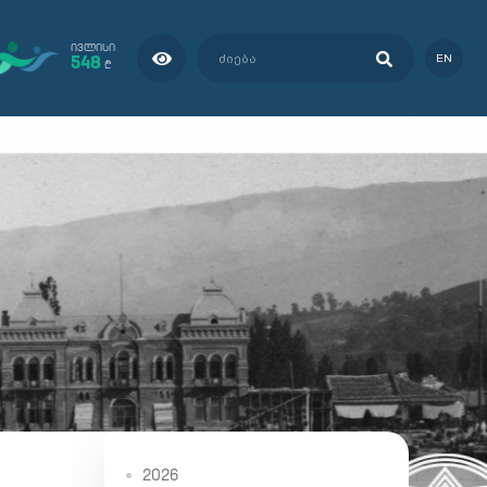
ᲘᲕᲚᲘᲡᲘ
548
EN
₾
2026