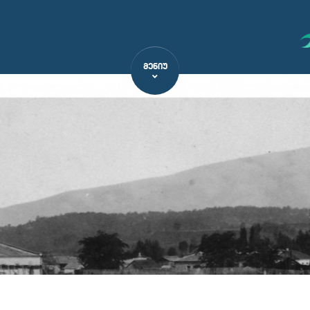
ᲛᲔᲜᲘᲣ