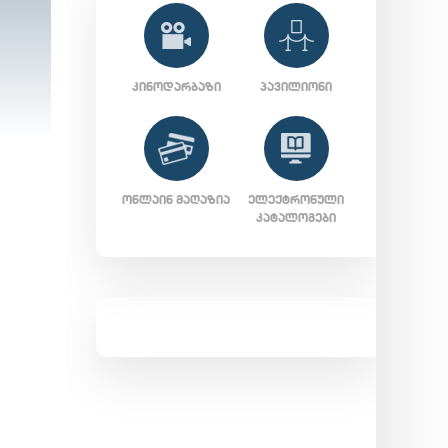
ᲙᲘᲜᲝᲓᲐᲠᲑᲐᲖᲘ
ᲞᲐᲕᲘᲚᲘᲝᲜᲘ
ᲝᲜᲚᲐᲘᲜ ᲛᲐᲦᲐᲖᲘᲐ
ᲔᲚᲔᲥᲢᲠᲝᲜᲣᲚᲘ
ᲙᲐᲢᲐᲚᲝᲒᲔᲑᲘ