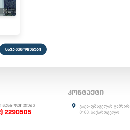
ᲡᲮᲕᲐ ᲒᲐᲛᲝᲤᲔᲜᲔᲑᲘ
კონტაქტი
Ო ᲒᲐᲜᲧᲝᲤᲘᲚᲔᲑᲐ
ვაჟა-ფშაველას გამზირ
2) 2290505
0160, საქართველო