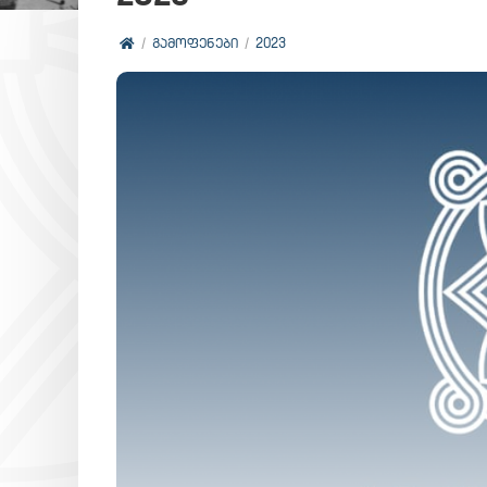
ᲒᲐᲛᲝᲤᲔᲜᲔᲑᲘ
2023