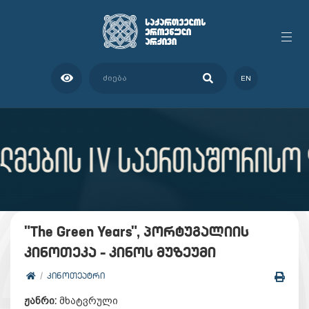
EN
"The Green Years", პორტუგალიის
კინოთეკა – კინოს მუზეუმი
ᲙᲘᲜᲝᲗᲔᲐᲢᲠᲘ
ჟანრი:
მხატვრული