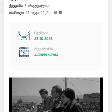
ქვეყანა:
პორტუგალია
თარიღი:
23 ოქტომბერი, 15:45
ჩვენება
23.10.2025
რეჟისორი
ᲞᲐᲣᲚᲝ ᲠᲝᲨᲐ