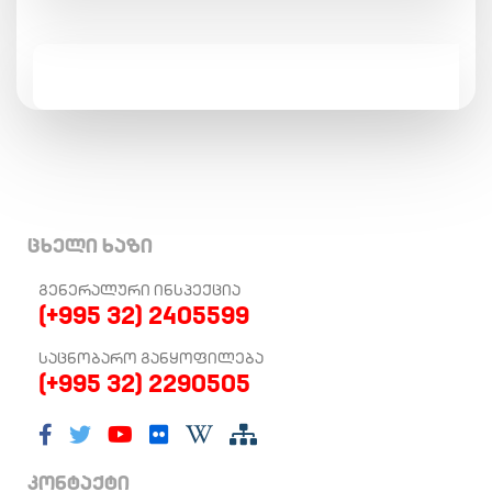
ცხელი ხაზი
ᲒᲔᲜᲔᲠᲐᲚᲣᲠᲘ ᲘᲜᲡᲞᲔᲥᲪᲘᲐ
(+995 32) 2405599
ᲡᲐᲪᲜᲝᲑᲐᲠᲝ ᲒᲐᲜᲧᲝᲤᲘᲚᲔᲑᲐ
(+995 32) 2290505
კონტაქტი