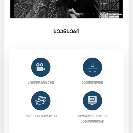
ᲡᲔᲐᲜᲡᲔᲑᲘ
ᲙᲘᲜᲝᲓᲐᲠᲑᲐᲖᲘ
ᲞᲐᲕᲘᲚᲘᲝᲜᲘ
ᲝᲜᲚᲐᲘᲜ ᲛᲐᲦᲐᲖᲘᲐ
ᲔᲚᲔᲥᲢᲠᲝᲜᲣᲚᲘ
ᲙᲐᲢᲐᲚᲝᲒᲔᲑᲘ