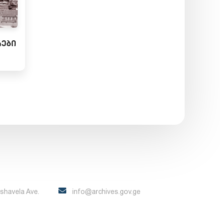
ᲠᲔᲑᲘ
Pshavela Ave.
info@archives.gov.ge