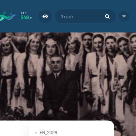
JULY
548
GE
₾
EN_2026