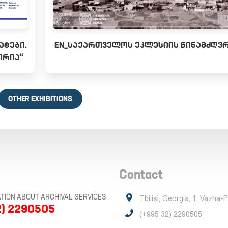
ᲐᲢᲔᲑᲘ.
EN_ᲡᲐᲥᲐᲠᲗᲕᲔᲚᲝᲡ ᲔᲙᲚᲔᲡᲘᲘᲡ ᲬᲘᲜᲐᲛᲫᲦᲕ
ᲝᲠᲘᲐ“
OTHER EXHIBITIONS
Contact
TION ABOUT ARCHIVAL SERVICES
Tbilisi, Georgia, 1, Vazha-
2) 2290505
(+995 32) 2290505