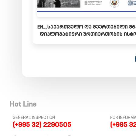
EN_„ᲡᲐᲥᲐᲠᲗᲕᲔᲚᲝ ᲓᲐ ᲨᲔᲔᲠᲗᲔᲑᲣᲚᲘ ᲨᲢ
ᲓᲘᲞᲚᲝᲛᲐᲢᲘᲣᲠᲘ ᲣᲠᲗᲘᲔᲠᲗᲝᲑᲘᲡ ᲘᲡᲢ
Hot Line
GENERAL INSPECTION
FOR INFORMA
(+995 32) 2290505
(+995 3